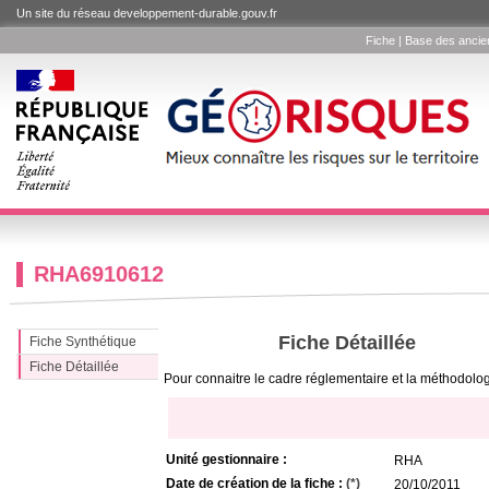
Un site du réseau developpement-durable.gouv.fr
Fiche | Base des anciens
RHA6910612
Fiche Détaillée
Fiche Synthétique
Fiche Détaillée
Pour connaitre le cadre réglementaire et la méthodologi
Unité gestionnaire :
RHA
Date de création de la fiche :
(*)
20/10/2011