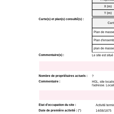
X (m)
Y (m)
Carte(s) et plan(s) consulté(s) :
Cart
Plan de masse
Plan d'ensemb
plan de masse
Commentaire(s) :
Le site est situ
Nombre de propriétaires actuels :
?
Commentaire :
HGL, site locali
l'adresse. Local
Etat d'occupation du site :
Activité term
Date de première activité :
(*)
14/08/1875