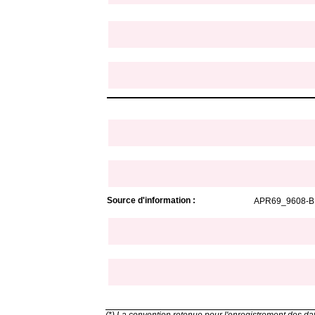
Source d'information :
APR69_9608-B1
(*) La convention retenue pour l'enregistrement des d