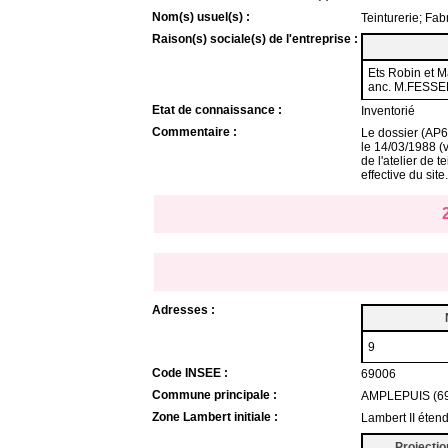
Nom(s) usuel(s) :
Teinturerie; Fab
Raison(s) sociale(s) de l'entreprise :
Ets Robin et 
anc. M.FESSEL
Etat de connaissance :
Inventorié
Commentaire :
Le dossier (AP69
le 14/03/1988 (
de l'atelier de 
effective du sit
Adresses :
9
Code INSEE :
69006
Commune principale :
AMPLEPUIS (6
Zone Lambert initiale :
Lambert II éten
Projectio