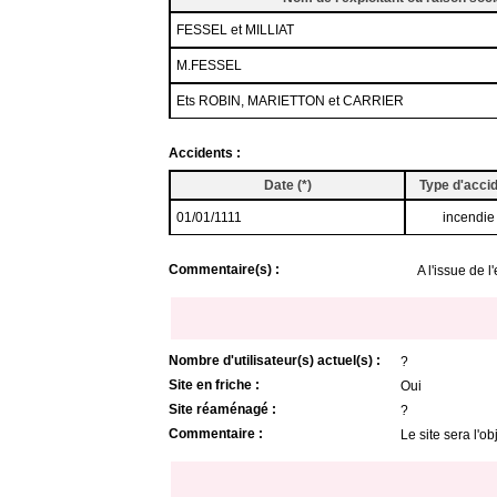
FESSEL et MILLIAT
M.FESSEL
Ets ROBIN, MARIETTON et CARRIER
Accidents :
Date
(*)
Type d'acci
01/01/1111
incendie
Commentaire(s) :
A l'issue de 
Nombre d'utilisateur(s) actuel(s) :
?
Site en friche :
Oui
Site réaménagé :
?
Commentaire :
Le site sera l'o