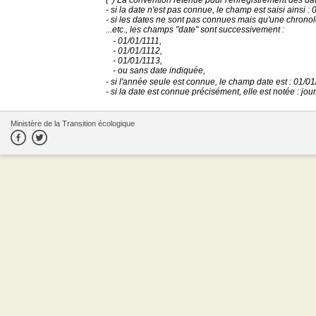
- si la date n'est pas connue, le champ est saisi ainsi 
- si les dates ne sont pas connues mais qu'une chronolog
...etc., les champs "date" sont successivement :
- 01/01/1111,
- 01/01/1112,
- 01/01/1113,
- ou sans date indiquée,
- si l'année seule est connue, le champ date est : 01/0
- si la date est connue précisément, elle est notée : jo
Ministère de la Transition écologique