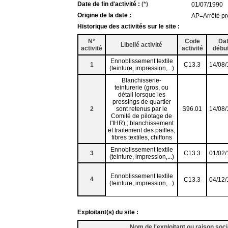
Date de fin d'activité :
(*)
01/07/1990
Origine de la date :
AP=Arrêté pr
Historique des activités sur le site :
N°
Code
Da
Libellé activité
activité
activité
débu
Ennoblissement textile
1
C13.3
14/08
(teinture, impression,...)
Blanchisserie-
teinturerie (gros, ou
détail lorsque les
pressings de quartier
2
sont retenus par le
S96.01
14/08
Comité de pilotage de
l'IHR) ; blanchissement
et traitement des pailles,
fibres textiles, chiffons
Ennoblissement textile
3
C13.3
01/02
(teinture, impression,...)
Ennoblissement textile
4
C13.3
04/12
(teinture, impression,...)
Exploitant(s) du site :
Nom de l'exploitant ou raison soci