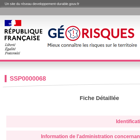
Un site du réseau developpement-durable.gouv.fr
SSP0000068
Fiche Détaillée
Identifica
Information de l'administration concernan