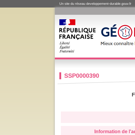
Un site du réseau developpement-durable.gouv.fr
SSP0000390
F
Information de l'