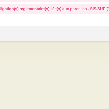
ligation(s) règlementaire(s) liée(s) aux parcelles - SIS/SUP (1