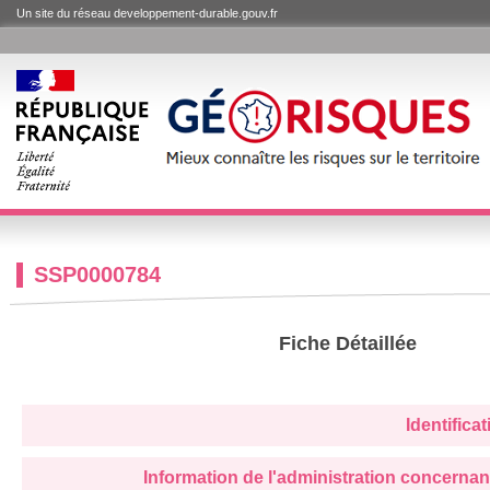
Un site du réseau developpement-durable.gouv.fr
SSP0000784
Fiche Détaillée
Identifica
Information de l'administration concernan