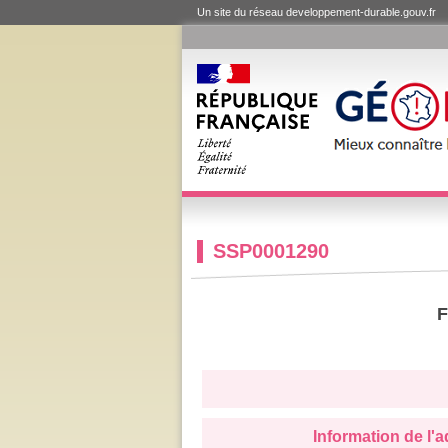
Un site du réseau developpement-durable.gouv.fr
SSP0001290
F
Information de l'