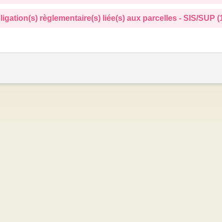
ligation(s) règlementaire(s) liée(s) aux parcelles - SIS/SUP (1