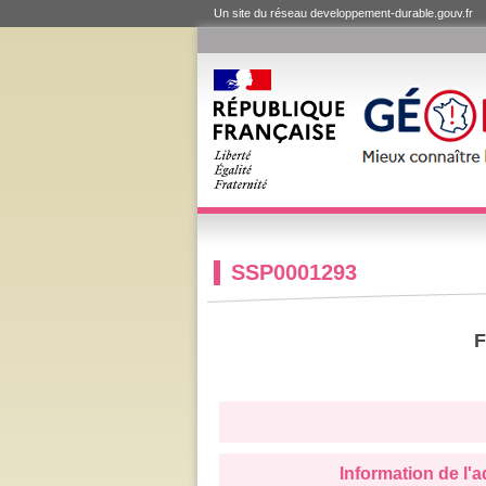
Un site du réseau developpement-durable.gouv.fr
SSP0001293
F
Information de l'