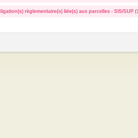
ligation(s) règlementaire(s) liée(s) aux parcelles - SIS/SUP (1