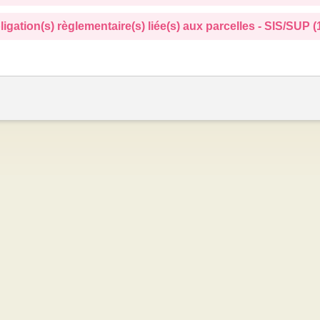
ligation(s) règlementaire(s) liée(s) aux parcelles - SIS/SUP (1