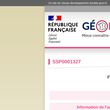
Un site du réseau developpement-durable.gouv.fr
SSP0001327
F
Information de l'