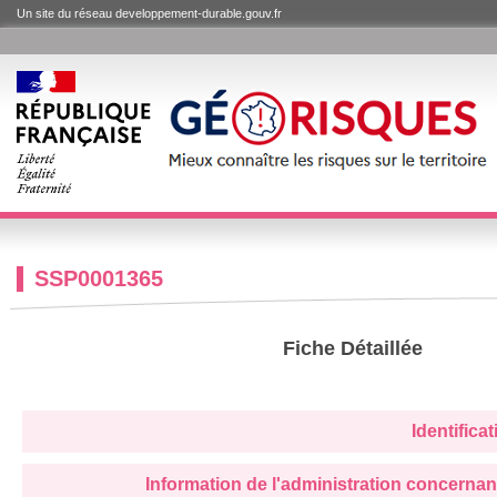
Un site du réseau developpement-durable.gouv.fr
SSP0001365
Fiche Détaillée
Identifica
Information de l'administration concernan