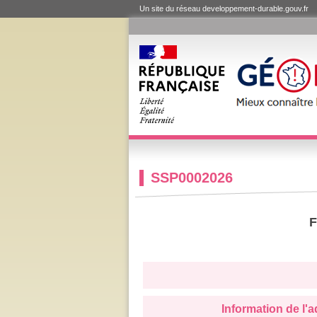
Un site du réseau developpement-durable.gouv.fr
SSP0002026
F
Information de l'