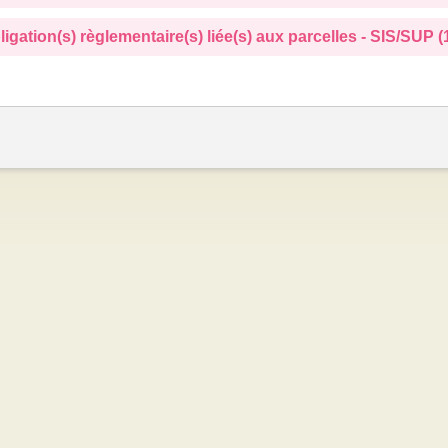
ligation(s) règlementaire(s) liée(s) aux parcelles - SIS/SUP (1