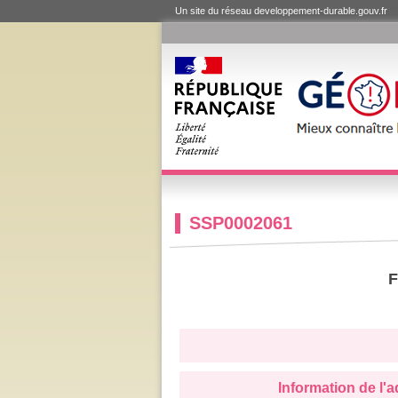
Un site du réseau developpement-durable.gouv.fr
SSP0002061
F
Information de l'