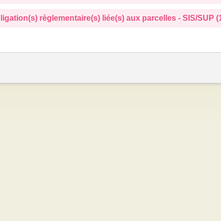
ligation(s) règlementaire(s) liée(s) aux parcelles - SIS/SUP (1