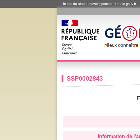
Un site du réseau developpement-durable.gouv.fr
SSP0002843
F
Information de l'