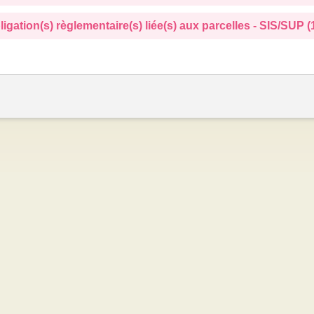
ligation(s) règlementaire(s) liée(s) aux parcelles - SIS/SUP (1