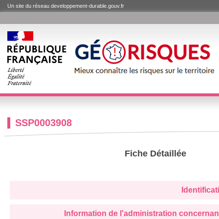
Un site du réseau developpement-durable.gouv.fr
SSP0003908
Fiche Détaillée
Identifica
Information de l'administration concernan