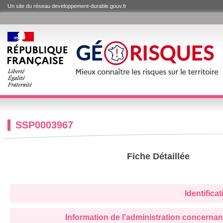
Un site du réseau developpement-durable.gouv.fr
SSP0003967
Fiche Détaillée
Identifica
Information de l'administration concernan