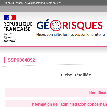
Un site du réseau developpement-durable.gouv.fr
SSP0004092
Fiche Détaillée
Identifica
Information de l'administration concernan