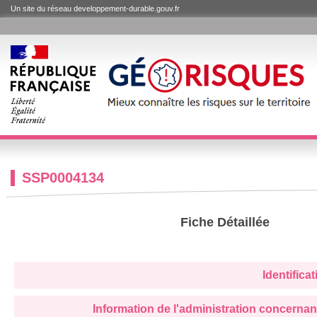
Un site du réseau developpement-durable.gouv.fr
SSP0004134
Fiche Détaillée
Identifica
Information de l'administration concernan