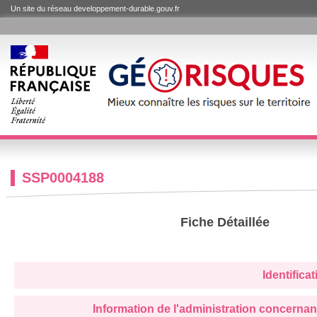
Un site du réseau developpement-durable.gouv.fr
SSP0004188
Fiche Détaillée
Identifica
Information de l'administration concernan