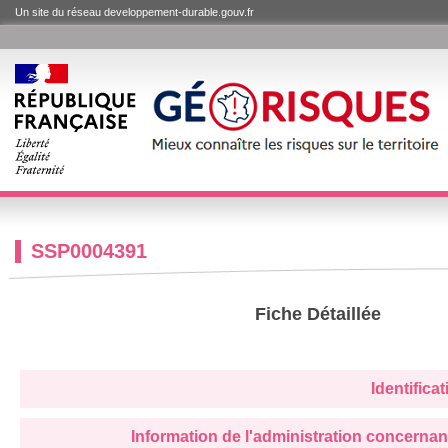
Un site du réseau developpement-durable.gouv.fr
SSP0004391
Fiche Détaillée
Identifica
Information de l'administration concernan