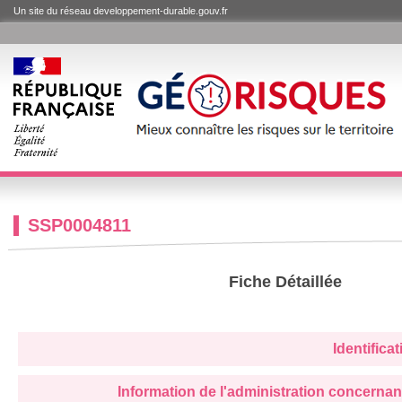
Un site du réseau developpement-durable.gouv.fr
SSP0004811
Fiche Détaillée
Identifica
Information de l'administration concernan