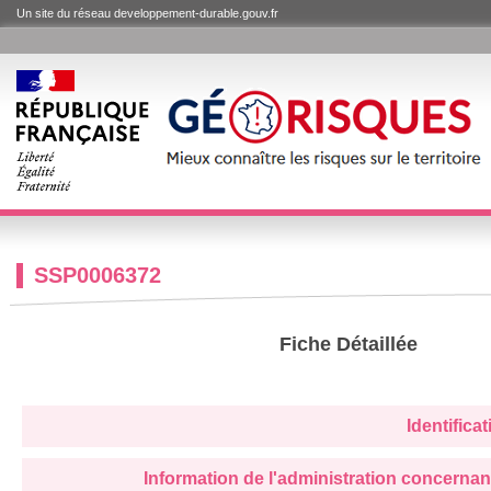
Un site du réseau developpement-durable.gouv.fr
SSP0006372
Fiche Détaillée
Identifica
Information de l'administration concernan