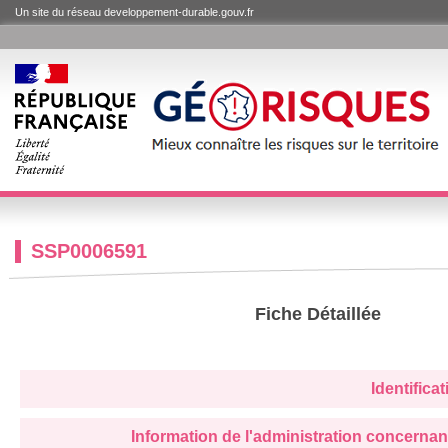
Un site du réseau developpement-durable.gouv.fr
SSP0006591
Fiche Détaillée
Identifica
Information de l'administration concernan