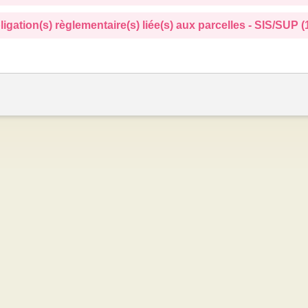
ligation(s) règlementaire(s) liée(s) aux parcelles - SIS/SUP (1