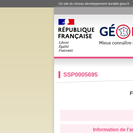
Un site du réseau developpement-durable.gouv.fr
SSP0005695
F
Information de l'