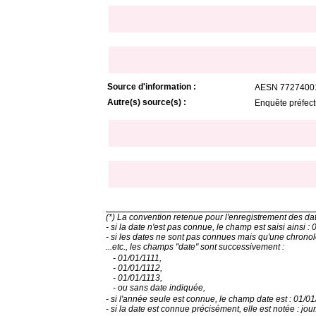
Source d'information :
AESN 7727400
Autre(s) source(s) :
Enquête préfec
(*) La convention retenue pour l'enregistrement des d
- si la date n'est pas connue, le champ est saisi ainsi 
- si les dates ne sont pas connues mais qu'une chronolog
...etc., les champs "date" sont successivement :
- 01/01/1111,
- 01/01/1112,
- 01/01/1113,
- ou sans date indiquée,
- si l'année seule est connue, le champ date est : 01/0
- si la date est connue précisément, elle est notée : jo