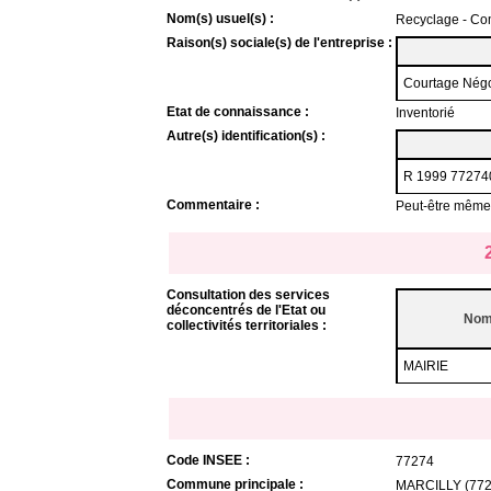
Nom(s) usuel(s) :
Recyclage - Co
Raison(s) sociale(s) de l'entreprise :
Courtage Négoc
Etat de connaissance :
Inventorié
Autre(s) identification(s) :
R 1999 77274
Commentaire :
Peut-être même 
Consultation des services
déconcentrés de l'Etat ou
Nom
collectivités territoriales :
MAIRIE
Code INSEE :
77274
Commune principale :
MARCILLY (772