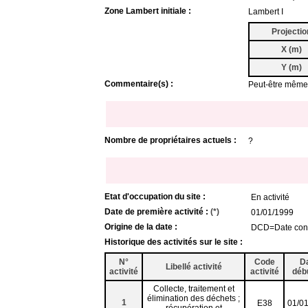
Zone Lambert initiale :
Lambert I
Projectio
X (m)
Y (m)
Commentaire(s) :
Peut-être même
Nombre de propriétaires actuels :
?
Etat d'occupation du site :
En activité
Date de première activité :
(*)
01/01/1999
Origine de la date :
DCD=Date conn
Historique des activités sur le site :
N°
Code
D
Libellé activité
activité
activité
déb
Collecte, traitement et
élimination des déchets ;
1
E38
01/0
récupération et